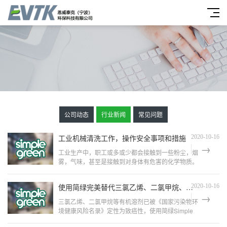
公司动态
行业新闻
常见问题
工业机械清洗工作，操作安全事项和措施
2020-10-16
工业生产中，职工或多或少都会接触到一些粉尘，烟
雾，气味，甚至是接触到对身体有危害的化学物质。
这些都是潜在的危险。今天，着重讲一下关于工业清
洗剂的操作安全事项和措施。有些企业会使用不环保
使用简绿完美替代三氯乙烯、二氯甲烷、甲苯等有机溶剂
2020-10-16
甚至有毒的有机溶...
三氯乙烯、二氯甲烷等有机溶剂已被《国家污染物环
境健康风险名录》定性为致癌性，使用简绿Simple
Green环保清洗剂可以完美替代。简绿Simple Green