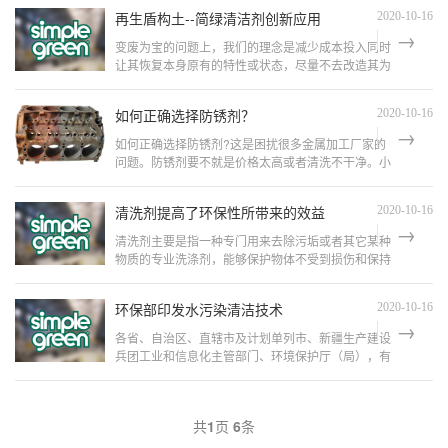
环保清洗剂拥有独创MPF微粒分解技术完全...
再生盾构土--简绿清洁剂创新应用
2020-10-16
变废为宝的问题上，我们的理念是减少成本投入同时
让其恢复本身原有的特性或状态，尽量不去改造其为
一种未知的还可能造成新的废弃物的新物种。遵循这
个理念，我们采用简绿清洁剂替代盾构机配套的泡沫
如何正确选择防锈剂？
2020-10-16
剂来解决此问题，...
如何正确选择防锈剂?这是困扰很多金属加工厂家的
问题。防锈剂要不就是价格太高或者清洗不干净。小
编认为防锈剂没有好坏。重点是你选对了吗?
下面小编就介绍几款常用的防锈剂给大家。
清洗剂提高了环保性所带来的效益
2020-10-16
一、常温清...
清洗剂主要是指一种专门用来去除污垢或者其它某种
物质的专业洗涤剂，能够保护物体不受到损伤和保持
物品表面干净的一种产品。其中有的清洗剂可能对不
同的污垢有不同的作用，或对同一种污垢具有两种或
环保部印发水污染清洁技术
2020-10-16
两种以上的作用，...
各省、自治区、直辖市及计划单列市、新疆生产建设
兵团工业和信息化主管部门、环境保护厅（局），有
关中央企业，有关行业协会： 为贯彻落实《中国
制造2025》（国发〔2015〕28号）和《水污染防治
行动计划...
共
1
页
6
条